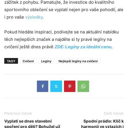
zážitek z pohybu. Pamatujte, že investice do kvalitního
sportovního oblečení se vyplatí nejen pro vaše pohodlí, ale
i pro vaše
výsledky
.
Pokud hledáte inspiraci, podívejte se na aktuální nabídku
těch nejlepších značek a najděte si ty pravé legíny na
cvičení ještě dnes právě
ZDE: Legíny za ideální cenu
.
TAGY
Cvičení
Legíny
Nejlepší legíny na cvičení
Předchozí článek
Další článek
Vyplatí se dnes stavební
Spodní prádlo: Klíč k
spoření pro děti? Bohužel už
harmonii ve vztazích i