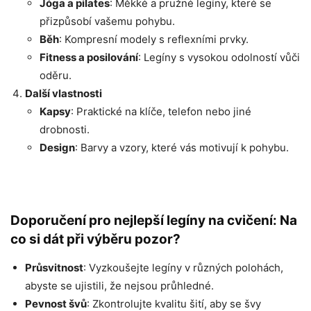
Jóga a pilates
: Měkké a pružné legíny, které se
přizpůsobí vašemu pohybu.
Běh
: Kompresní modely s reflexními prvky.
Fitness a posilování
: Legíny s vysokou odolností vůči
oděru.
Další vlastnosti
Kapsy
: Praktické na klíče, telefon nebo jiné
drobnosti.
Design
: Barvy a vzory, které vás motivují k pohybu.
Doporučení pro nejlepší legíny na cvičení: Na
co si dát při výběru pozor?
Průsvitnost
: Vyzkoušejte legíny v různých polohách,
abyste se ujistili, že nejsou průhledné.
Pevnost švů
: Zkontrolujte kvalitu šití, aby se švy