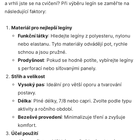
a vrhli jste se na cvičení? Při výběru legín se zaměřte na
následující faktory:
Materiál pro nejlepší legíny
Funkční látky
: Hledejte legíny z polyesteru, nylonu
nebo elastanu. Tyto materiály odvádějí pot, rychle
schnou a jsou pružné.
Prodyšnost
: Pokud se hodně potíte, vybírejte legíny
s perforací nebo síťovanými panely.
Střih a velikost
Vysoký pas
: Ideální pro větší oporu a tvarování
postavy.
Délka
: Plné délky, 7/8 nebo capri. Zvolte podle typu
aktivity a ročního období.
Bezešvé provedení
: Minimalizuje tření a zvyšuje
komfort.
Účel použití