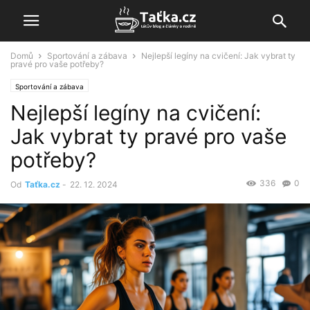
Domů
Sportování a zábava
Nejlepší legíny na cvičení: Jak vybrat ty
pravé pro vaše potřeby?
Sportování a zábava
Nejlepší legíny na cvičení:
Jak vybrat ty pravé pro vaše
potřeby?
336
0
Od
Taťka.cz
-
22. 12. 2024