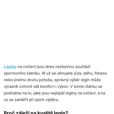
Legíny
na cvičení jsou dnes nezbytnou součástí
sportovního šatníku. Ať už se věnujete józe, běhu, fitness
nebo jinému druhu pohybu, správný výběr legín může
výrazně ovlivnit váš komfort i výkon. V tomto článku se
podíváme na to, jaké jsou nejlepší legíny na cvičení, a na
co se zaměřit při jejich výběru.
Proč záleží na kvalitě legín?