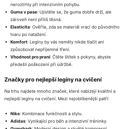
neroztrhly při intenzivním pohybu.
Guma v pase
: Ujistěte se, že guma dobře drží, ale
zároveň není příliš těsná.
Elasticita
: Ověřte, zda se materiál vrací do původního
tvaru po natažení.
Komfort
: Legíny by vás neměly nikde tlačit ani
způsobovat nepříjemné tření.
Vhodnost pro praní
: Čtěte štítek s pokyny, abyste
předešli poškození při údržbě.
Značky pro nejlepší legíny na cvičení
Na trhu najdete mnoho značek, které nabízejí kvalitní a
nejlepší legíny na cvičení. Mezi nejoblíbenější patří:
Nike
: Kombinace funkčnosti a stylu.
Adidas
: Vynikající pro běh a intenzivní tréninky.
Gymshark
: Moderní design a skvělé kompresní